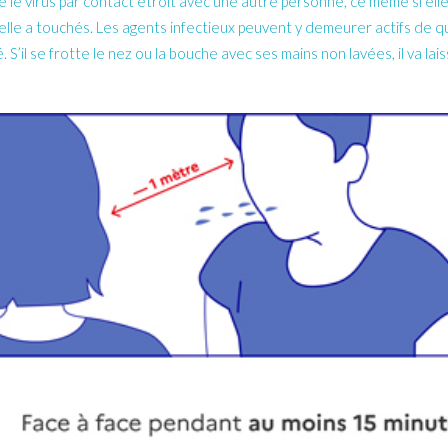
le virus par contact étroit avec une autre personne, ce même si el
u’elle a touchés. Les agents infectieux peuvent y demeurer actifs de
. S’il se frotte le nez ou la bouche avec ses mains non lavées, il va l