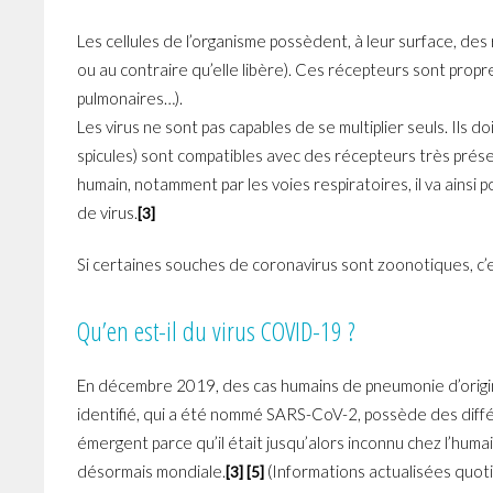
Les cellules de l’organisme possèdent, à leur surface, des
ou au contraire qu’elle libère). Ces récepteurs sont propr
pulmonaires…).
Les virus ne sont pas capables de se multiplier seuls. Ils d
spicules) sont compatibles avec des récepteurs très prés
humain, notamment par les voies respiratoires, il va ains
de virus.
[3]
Si certaines souches de coronavirus sont zoonotiques, c’
Qu’en est-il du virus COVID-19 ?
En décembre 2019, des cas humains de pneumonie d’origine
identifié, qui a été nommé SARS-CoV-2, possède des diff
émergent parce qu’il était jusqu’alors inconnu chez l’hum
désormais mondiale.
(Informations actualisées quo
[3] [5]