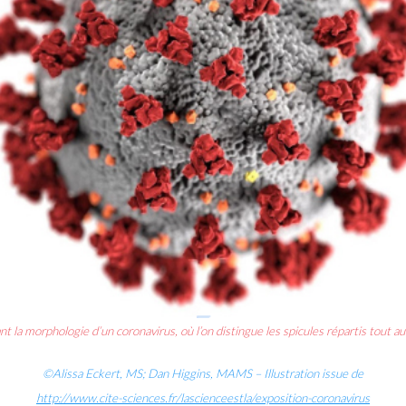
t la morphologie d’un coronavirus, où l’on distingue les spicules répartis tout au
©Alissa Eckert, MS; Dan Higgins, MAMS – Illustration issue de
http://www.cite-sciences.fr/lascienceestla/exposition-coronavirus