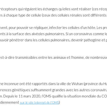
 récepteurs qui régulent les échanges qu’elles vont réaliser (ces réce
es à chaque type de cellule (ceux des cellules rénales sont différent
oivent, pour pouvoir se répliquer, infecter les cellules d’un hôte. Les 
ents à la surface des alvéoles pulmonaires. Si un coronavirus comm
i pouvoir pénétrer dans les cellules pulmonaires, devenir pathogène e
est-à-dire transmissibles entre les animaux et l’homme, de nombreuse
 inconnue ont été rapportés dans la ville de Wuhan (province du Hu
érences génétiques suffisamment grandes avec les autres coronavir
ain. Depuis le 11 mars 2020, l’OMS qualifie la situation mondiale du 
tidiennement
)
sur le site Internet de l’OMS