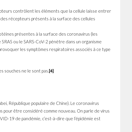
pteurs contrôlent les éléments que la cellule laisse entrer
s des récepteurs présents à la surface des cellules
protéines présentes à la surface des coronavirus (les
e le SRAS ou le SARS-CoV-2 pénètre dans un organisme
t provoquer les symptômes respiratoires associés à ce type
s souches ne le sont pas.
[4]
bei, République populaire de Chine). Le coronavirus
us pour être considéré comme nouveau. On parle de virus
COVID-19 de pandémie, c’est-à-dire que l’épidémie est