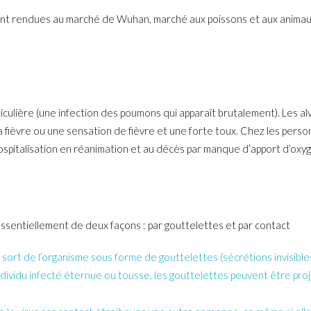
ient rendues au marché de Wuhan, marché aux poissons et aux animaux
ulière (une infection des poumons qui apparaît brutalement). Les alv
 la fièvre ou une sensation de fièvre et une forte toux. Chez les per
hospitalisation en réanimation et au décès par manque d’apport d’oxyg
entiellement de deux façons : par gouttelettes et par contact
t sort de l’organisme sous forme de gouttelettes (sécrétions invisibl
dividu infecté éternue ou tousse, les gouttelettes peuvent être proje