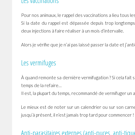
Les vaccinations
Pour nos animaux, le rappel des vaccinations a lieu tous les
Si la date du rappel est dépassée depuis trop longtemp
deux injections à faire réaliser à un mois d’intervalle.
Alors je vérifie que je n’ai pas laissé passer la date et j’an
Les vermifuges
À quand remonte sa dernière vermifugation ? Si cela fait s
temps de la refaire…
Il est, la plupart du temps, recommandé de vermifuger un a
Le mieux est de noter sur un calendrier ou sur son carnet
jusqu’à présent, il n’est jamais trop tard pour commencer !
Anti-parasitaires externes (anti-puces, anti-tiq