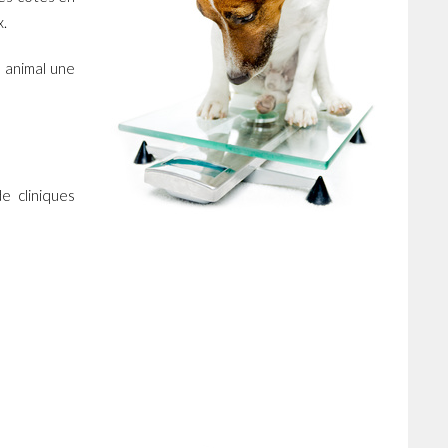
x.
e animal une
e cliniques