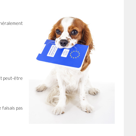
énéralement
st peut-être
 faisais pas