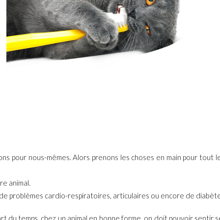
enons pour nous-mêmes. Alors prenons les choses en main pour tout 
re animal.
 de problèmes cardio-respiratoires, articulaires ou encore de diabète
upart du temps, chez un animal en bonne forme, on doit pouvoir sentir 