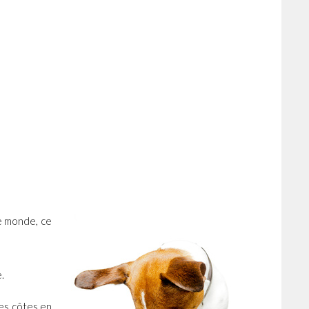
le monde, ce
.
ses côtes en