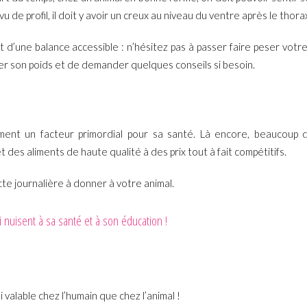
u de profil, il doit y avoir un creux au niveau du ventre après le thora
t d’une balance accessible : n’hésitez pas à passer faire peser votr
ler son poids et de demander quelques conseils si besoin.
ement un facteur primordial pour sa santé. Là encore, beaucoup d
 des aliments de haute qualité à des prix tout à fait compétitifs.
te journalière à donner à votre animal.
ui nuisent à sa santé et à son éducation !
i valable chez l’humain que chez l’animal !